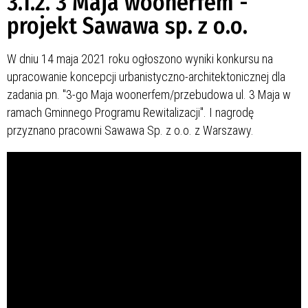
3.1.2. 3 Maja woonerfem -
projekt Sawawa sp. z o.o.
W dniu 14 maja 2021 roku ogłoszono wyniki konkursu na
upracowanie koncepcji urbanistyczno-architektonicznej dla
zadania pn. "3-go Maja woonerfem/przebudowa ul. 3 Maja w
ramach Gminnego Programu Rewitalizacji". I nagrodę
przyznano pracowni Sawawa Sp. z o.o. z Warszawy.