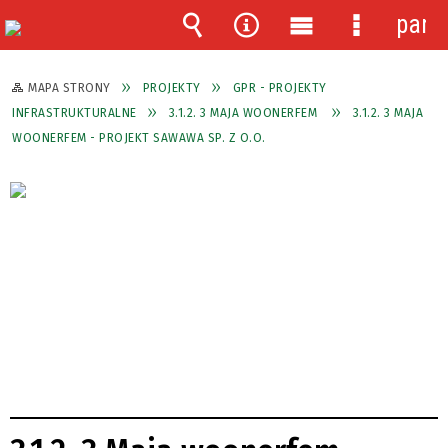
pane
Wyszukiwarka
Narzędzia
Menu
Menu
główne
szczegóło
MAPA STRONY
PROJEKTY
GPR - PROJEKTY
INFRASTRUKTURALNE
3.1.2. 3 MAJA WOONERFEM
3.1.2. 3 MAJA
WOONERFEM - PROJEKT SAWAWA SP. Z O.O.