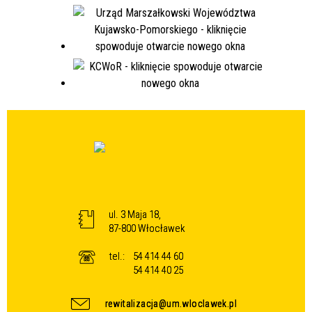
ul. 3 Maja 18,
87-800 Włocławek
tel.:
54 414 44 60
54 414 40 25
rewitalizacja@um.wloclawek.pl