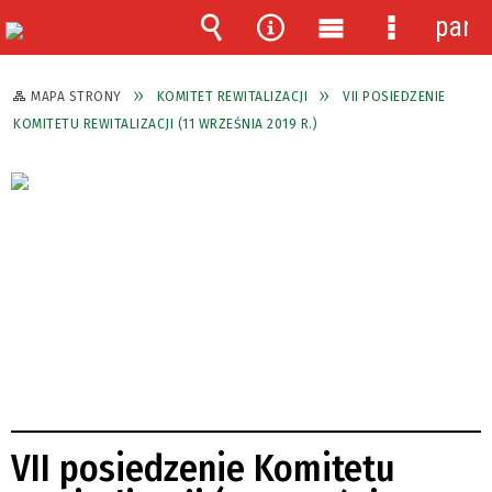
pane
Wyszukiwarka
Narzędzia
Menu
Menu
główne
szczegóło
MAPA STRONY
KOMITET REWITALIZACJI
VII POSIEDZENIE
KOMITETU REWITALIZACJI (11 WRZEŚNIA 2019 R.)
VII posiedzenie Komitetu