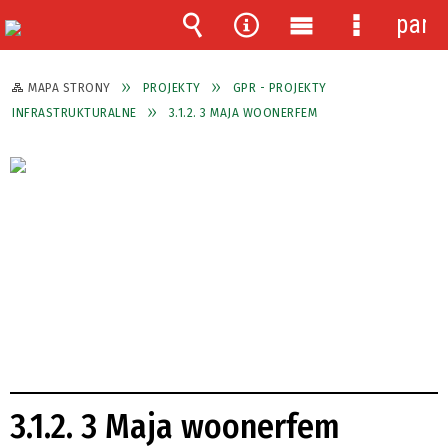
pane
Wyszukiwarka
Narzędzia
Menu
Menu
główne
szczegóło
MAPA STRONY
PROJEKTY
GPR - PROJEKTY
INFRASTRUKTURALNE
3.1.2. 3 MAJA WOONERFEM
3.1.2. 3 Maja woonerfem