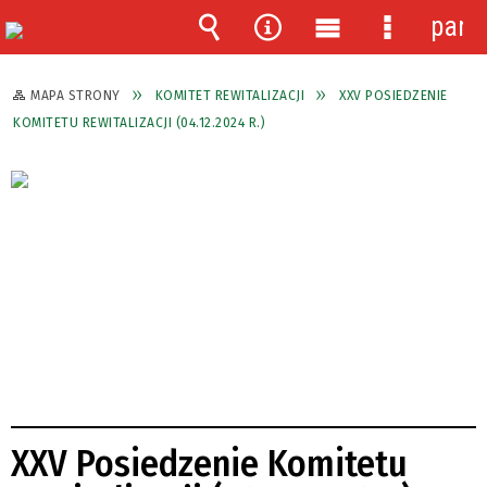
pane
Wyszukiwarka
Narzędzia
Menu
Menu
główne
szczegóło
MAPA STRONY
KOMITET REWITALIZACJI
XXV POSIEDZENIE
KOMITETU REWITALIZACJI (04.12.2024 R.)
XXV Posiedzenie Komitetu