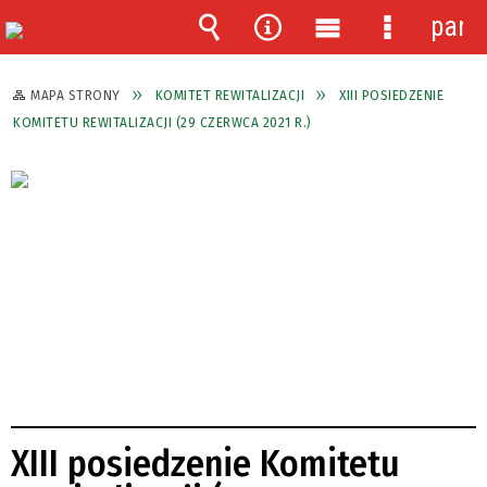
pane
Wyszukiwarka
Narzędzia
Menu
Menu
główne
szczegóło
MAPA STRONY
KOMITET REWITALIZACJI
XIII POSIEDZENIE
KOMITETU REWITALIZACJI (29 CZERWCA 2021 R.)
XIII posiedzenie Komitetu