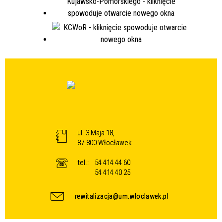
ul. 3 Maja 18,
87-800 Włocławek
tel.:
54 414 44 60
54 414 40 25
rewitalizacja@um.wloclawek.pl