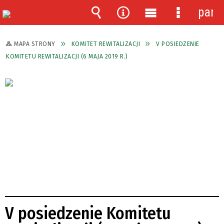
pane
Wyszukiwarka
Narzędzia
Menu
Menu
główne
szczegóło
MAPA STRONY
KOMITET REWITALIZACJI
V POSIEDZENIE
KOMITETU REWITALIZACJI (6 MAJA 2019 R.)
V posiedzenie Komitetu