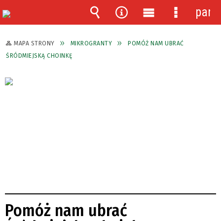
pane
Wyszukiwarka
Narzędzia
Menu
Menu
główne
szczegóło
MAPA STRONY
MIKROGRANTY
POMÓŻ NAM UBRAĆ
ŚRÓDMIEJSKĄ CHOINKĘ
Pomóż nam ubrać