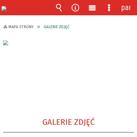
pane
Wyszukiwarka
Narzędzia
Menu
Menu
główne
szczegóło
MAPA STRONY
GALERIE ZDJĘĆ
GALERIE ZDJĘĆ