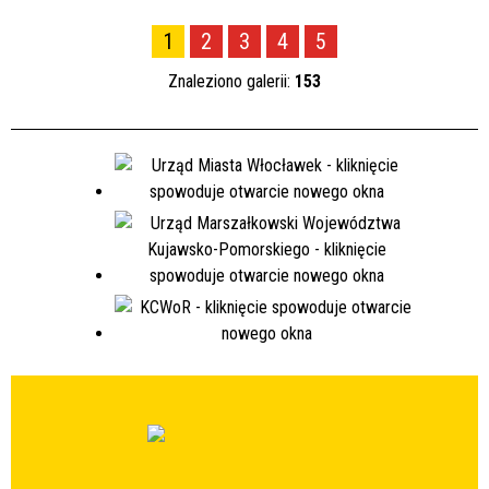
1
2
3
4
5
Znaleziono galerii:
153