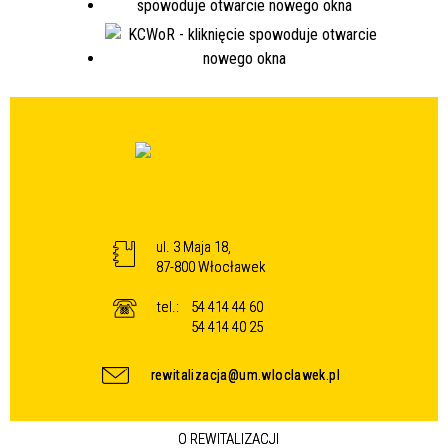
ul. 3 Maja 18,
87-800 Włocławek
tel.:
54 414 44 60
54 414 40 25
rewitalizacja@um.wloclawek.pl
O REWITALIZACJI