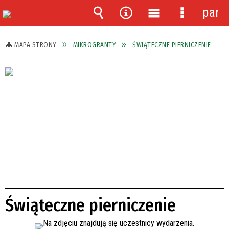
pane
Wyszukiwarka
Narzędzia
Menu
Menu
główne
szczegóło
MAPA STRONY
MIKROGRANTY
ŚWIĄTECZNE PIERNICZENIE
Świąteczne pierniczenie