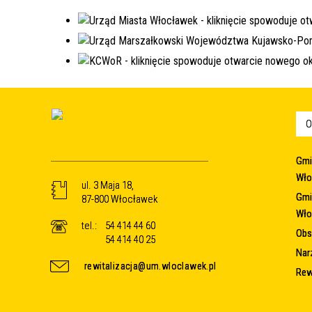
O
Gmi
Wło
ul. 3 Maja 18,
Gmi
87-800 Włocławek
Wło
tel.:
54 414 44 60
Obsz
54 414 40 25
Nar
rewitalizacja@um.wloclawek.pl
Rew