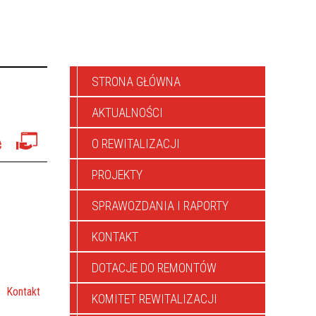
STRONA GŁÓWNA
AKTUALNOŚCI
O REWITALIZACJI
PROJEKTY
SPRAWOZDANIA I RAPORTY
KONTAKT
DOTACJE DO REMONTÓW
Kontakt
KOMITET REWITALIZACJI