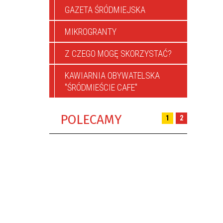
GAZETA ŚRÓDMIEJSKA
MIKROGRANTY
Z CZEGO MOGĘ SKORZYSTAĆ?
KAWIARNIA OBYWATELSKA
"ŚRÓDMIEŚCIE CAFE"
POLECAMY
1
2