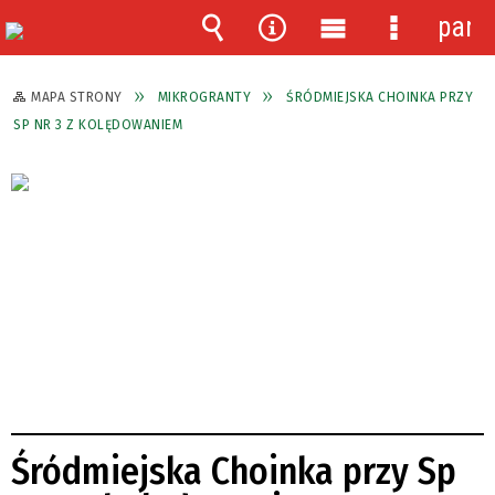
pane
Wyszukiwarka
Narzędzia
Menu
Menu
główne
szczegóło
MAPA STRONY
MIKROGRANTY
ŚRÓDMIEJSKA CHOINKA PRZY
SP NR 3 Z KOLĘDOWANIEM
Śródmiejska Choinka przy Sp