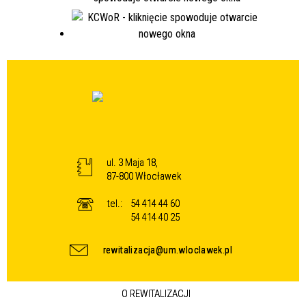
ul. 3 Maja 18,
87-800 Włocławek
tel.:
54 414 44 60
54 414 40 25
rewitalizacja@um.wloclawek.pl
O REWITALIZACJI