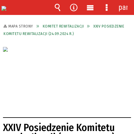
pane
Wyszukiwarka
Narzędzia
Menu
Menu
główne
szczegóło
MAPA STRONY
KOMITET REWITALIZACJI
XXIV POSIEDZENIE
KOMITETU REWITALIZACJI (24.09.2024 R.)
XXIV Posiedzenie Komitetu