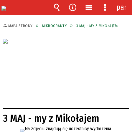
pane
Wyszukiwarka
Narzędzia
Menu
Menu
główne
szczegóło
MAPA STRONY
MIKROGRANTY
3 MAJ - MY Z MIKOŁAJEM
3 MAJ - my z Mikołajem