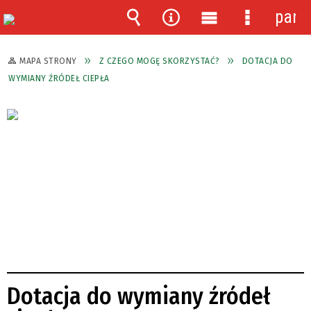
pane
Wyszukiwarka
Narzędzia
Menu
Menu
główne
szczegóło
MAPA STRONY
Z CZEGO MOGĘ SKORZYSTAĆ?
DOTACJA DO
WYMIANY ŹRÓDEŁ CIEPŁA
Dotacja do wymiany źródeł