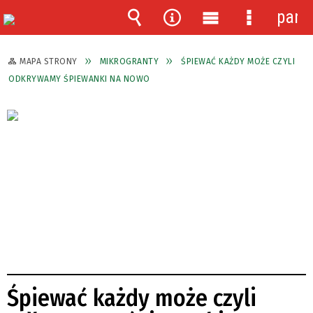
pane
Wyszukiwarka
Narzędzia
Menu
Menu
główne
szczegóło
MAPA STRONY
MIKROGRANTY
ŚPIEWAĆ KAŻDY MOŻE CZYLI
ODKRYWAMY ŚPIEWANKI NA NOWO
Śpiewać każdy może czyli