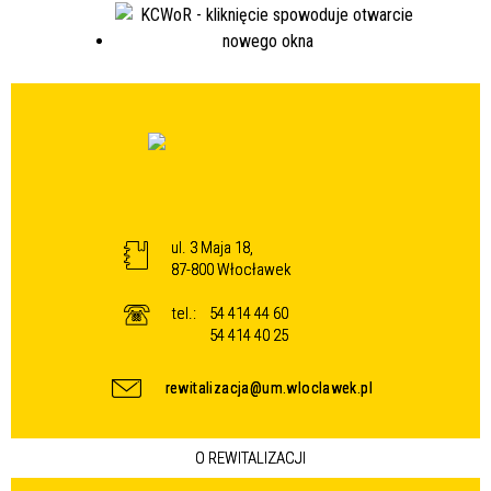
ul. 3 Maja 18,
87-800 Włocławek
tel.:
54 414 44 60
54 414 40 25
rewitalizacja@um.wloclawek.pl
O REWITALIZACJI