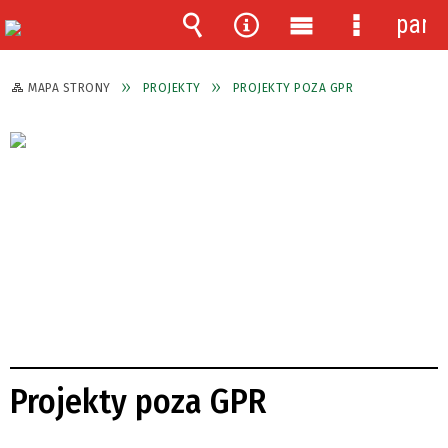
pane
Wyszukiwarka
Narzędzia
Menu
Menu
główne
szczegóło
MAPA STRONY
PROJEKTY
PROJEKTY POZA GPR
Projekty poza GPR