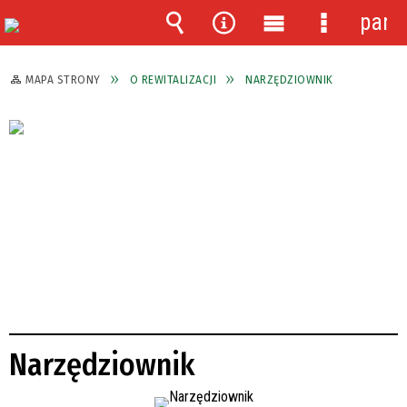
pane
Wyszukiwarka
Narzędzia
Menu
Menu
główne
szczegóło
MAPA STRONY
O REWITALIZACJI
NARZĘDZIOWNIK
Narzędziownik