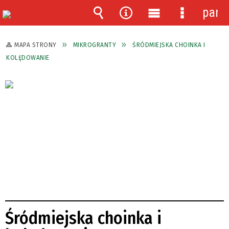
pane
Wyszukiwarka
Narzędzia
Menu
Menu
główne
szczegóło
MAPA STRONY
MIKROGRANTY
ŚRÓDMIEJSKA CHOINKA I
KOLĘDOWANIE
Śródmiejska choinka i