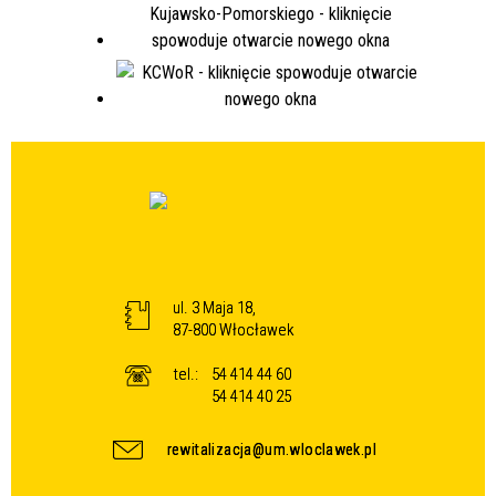
ul. 3 Maja 18,
87-800 Włocławek
tel.:
54 414 44 60
54 414 40 25
rewitalizacja@um.wloclawek.pl