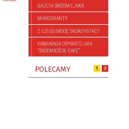
GAZETA ŚRÓDMIEJSKA
MIKROGRANTY
Z CZEGO MOGĘ SKORZYSTAĆ?
KAWIARNIA OBYWATELSKA
"ŚRÓDMIEŚCIE CAFE"
POLECAMY
1
2