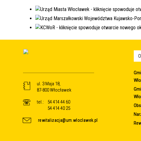
O
Gmi
Wło
ul. 3 Maja 18,
Gmi
87-800 Włocławek
Wło
tel.:
54 414 44 60
Obsz
54 414 40 25
Nar
rewitalizacja@um.wloclawek.pl
Rew