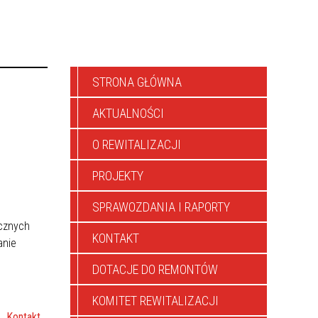
STRONA GŁÓWNA
AKTUALNOŚCI
O REWITALIZACJI
PROJEKTY
SPRAWOZDANIA I RAPORTY
 
cznych 
KONTAKT
nie 
DOTACJE DO REMONTÓW
KOMITET REWITALIZACJI
Kontakt