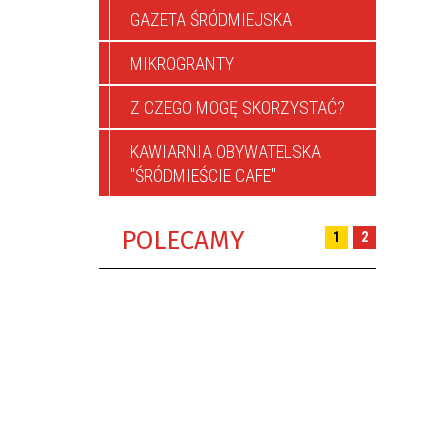
GAZETA ŚRÓDMIEJSKA
MIKROGRANTY
Z CZEGO MOGĘ SKORZYSTAĆ?
KAWIARNIA OBYWATELSKA
"ŚRÓDMIEŚCIE CAFE"
POLECAMY
1
2