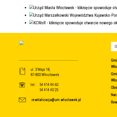
O
Gmi
Wło
ul. 3 Maja 18,
Gmi
87-800 Włocławek
Wło
tel.:
54 414 44 60
Obsz
54 414 40 25
Nar
rewitalizacja@um.wloclawek.pl
Rew