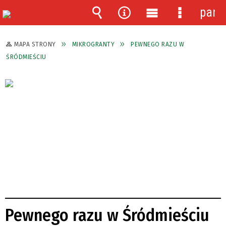
pane
Wyszukiwarka
Narzędzia
Menu
Menu
główne
szczegóło
MAPA STRONY
MIKROGRANTY
PEWNEGO RAZU W
ŚRÓDMIEŚCIU
Pewnego razu w Śródmieściu