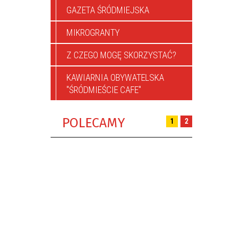
GAZETA ŚRÓDMIEJSKA
MIKROGRANTY
Z CZEGO MOGĘ SKORZYSTAĆ?
KAWIARNIA OBYWATELSKA
"ŚRÓDMIEŚCIE CAFE"
POLECAMY
1
2