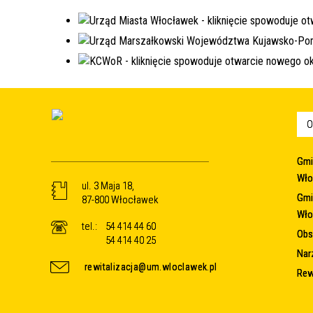
O
Gmi
Wło
ul. 3 Maja 18,
Gmi
87-800 Włocławek
Wło
tel.:
54 414 44 60
Obsz
54 414 40 25
Nar
rewitalizacja@um.wloclawek.pl
Rew