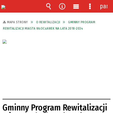
pane
Wyszukiwarka
Narzędzia
Menu
Menu
główne
szczegóło
MAPA STRONY
O REWITALIZACJI
GMINNY PROGRAM
REWITALIZACJI MIASTA WŁOCŁAWEK NA LATA 2018-2034
Gminny Program Rewitalizacji