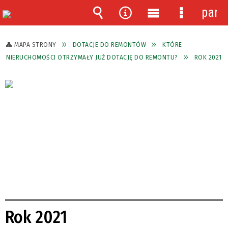
pane
Wyszukiwarka
Narzędzia
Menu
Menu
główne
szczegóło
MAPA STRONY
DOTACJE DO REMONTÓW
KTÓRE
NIERUCHOMOŚCI OTRZYMAŁY JUŻ DOTACJĘ DO REMONTU?
ROK 2021
Rok 2021