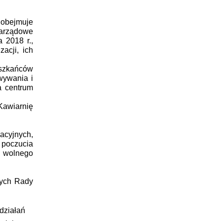
 obejmuje
zarządowe
 2018 r.,
acji, ich
eszkańców
wywania i
a centrum
Kawiarnię
cyjnych,
 poczucia
a wolnego
ych Rady
działań