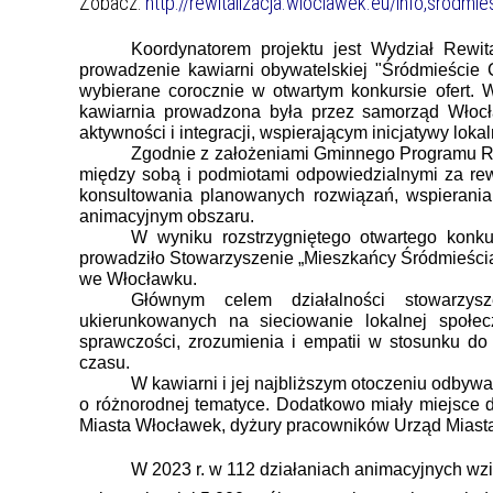
Zobacz:
http://rewitalizacja.wloclawek.eu/info,srodmi
Koordynatorem projektu jest Wydział Rewi
prowadzenie kawiarni obywatelskiej "Śródmieście 
wybierane corocznie w otwartym konkursie ofert. 
kawiarnia prowadzona była przez samorząd Włocła
aktywności i integracji, wspierającym inicjatywy lokal
Zgodnie z założeniami Gminnego Programu Re
między sobą i podmiotami odpowiedzialnymi za rew
konsultowania planowanych rozwiązań, wspierania 
animacyjnym obszaru.
W wyniku rozstrzygniętego otwartego konk
prowadziło
Stowarzyszenie „Mieszkańcy Śródmieśc
we Włocławku.
Głównym celem działalności stowarzysz
ukierunkowanych na sieciowanie lokalnej społec
sprawczości, zrozumienia i empatii w stosunku do
czasu.
W kawiarni i jej najbliższym otoczeniu odbywa
o różnorodnej tematyce. Dodatkowo miały miejsce
Miasta Włocławek, dyżury pracowników Urząd Miasta
W 2023 r. w 112 działaniach animacyjnych wzi