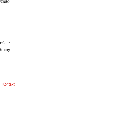
zięło
ieście
 Gminy
Kontakt