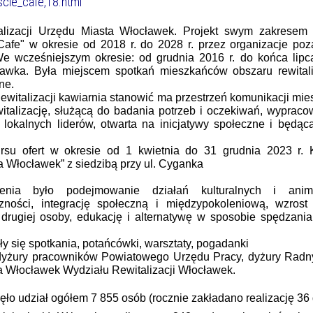
escie_cafe,18.html
talizacji Urzędu Miasta Włocławek. Projekt swym zakresem
Cafe" w okresie od 2018 r. do 2028 r. przez organizacje po
We wcześniejszym okresie: od grudnia 2016 r. do końca lipca
wka. Była miejscem spotkań mieszkańców obszaru rewitaliz
ne.
witalizacji kawiarnia stanowić ma przestrzeń komunikacji mi
italizację, służącą do badania potrzeb i oczekiwań, wypraco
lokalnych liderów, otwarta na inicjatywy społeczne i będąc
ursu ofert w okresie
od 1 kwietnia do 31 grudnia 2023 r.
ia Włocławek”
z siedzibą przy ul. Cyganka
enia było podejmowanie działań kulturalnych i anima
zności, integrację społeczną i międzypokoleniową, wzrost
 drugiej osoby, edukację i alternatywę w sposobie spędzani
ły się spotkania, potańcówki, warsztaty, pogadanki
 dyżury pracowników Powiatowego Urzędu Pracy,
d
yżury Radn
 Włocławek Wydziału Rewitalizacji Włocławek.
ęło udział ogółem 7 855 osób (rocznie zakładano realizację 36 