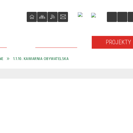
ŚCI
O REWITALIZACJI
PROJEKTY
NE
1.1.10. KAWIARNIA OBYWATELSKA