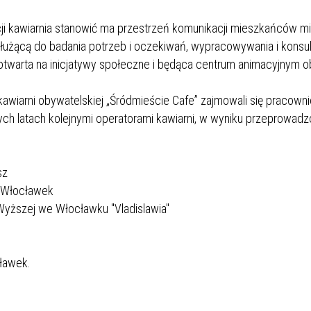
ji kawiarnia stanowić ma przestrzeń komunikacji mieszkańców m
 służącą do badania potrzeb i oczekiwań, wypracowywania i konsu
 otwarta na inicjatywy społeczne i będąca centrum animacyjnym o
awiarni obywatelskiej „Śródmieście Cafe” zajmowali się pracown
ch latach kolejnymi operatorami kawiarni, w wyniku przeprowad
sz
a Włocławek
Wyższej we Włocławku "Vladislawia"
ławek.