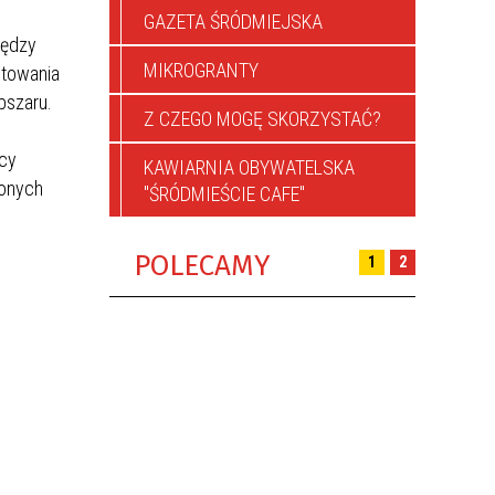
GAZETA ŚRÓDMIEJSKA
iędzy
MIKROGRANTY
ltowania
bszaru.
Z CZEGO MOGĘ SKORZYSTAĆ?
icy
KAWIARNIA OBYWATELSKA
zonych
"ŚRÓDMIEŚCIE CAFE"
POLECAMY
1
2