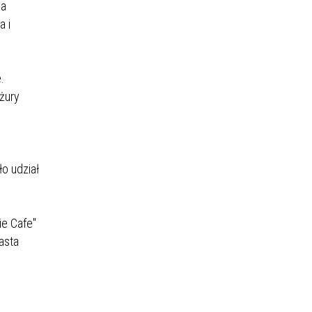
na
a i
.
żury
o udział
ie Cafe"
asta