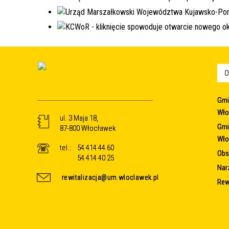
O
Gmi
Wło
ul. 3 Maja 18,
Gmi
87-800 Włocławek
Wło
tel.:
54 414 44 60
Obsz
54 414 40 25
Nar
rewitalizacja@um.wloclawek.pl
Rew