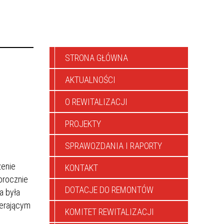
STRONA GŁÓWNA
AKTUALNOŚCI
O REWITALIZACJI
PROJEKTY
SPRAWOZDANIA I RAPORTY
zenie
KONTAKT
orocznie
DOTACJE DO REMONTÓW
a była
ierającym
KOMITET REWITALIZACJI