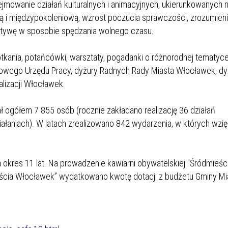
jmowanie działań kulturalnych i animacyjnych, ukierunkowanych 
ną i międzypokoleniową, wzrost poczucia sprawczości, zrozumieni
rnatywę w sposobie spędzania wolnego czasu.
potkania, potańcówki, warsztaty, pogadanki o różnorodnej tematyce
owego Urzędu Pracy, dyżury Radnych Rady Miasta Włocławek, dy
lizacji Włocławek.
ł ogółem 7 855 osób (rocznie zakładano realizację 36 działań
ałaniach). W latach
zrealizowano 842 wydarzenia, w których wzięł
okres 11 lat. Na prowadzenie kawiarni obywatelskiej "Śródmieśc
ścia Włocławek” wydatkowano kwotę dotacji z budżetu Gminy Mi