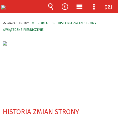
pane
Wyszukiwarka
Narzędzia
Menu
Menu
główne
szczegóło
MAPA STRONY
PORTAL
HISTORIA ZMIAN STRONY -
ŚWIĄTECZNE PIERNICZENIE
HISTORIA ZMIAN STRONY -