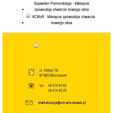
ul. 3 Maja 18,
87-800 Włocławek
tel.:
54 414 44 60
54 414 40 25
rewitalizacja@um.wloclawek.pl