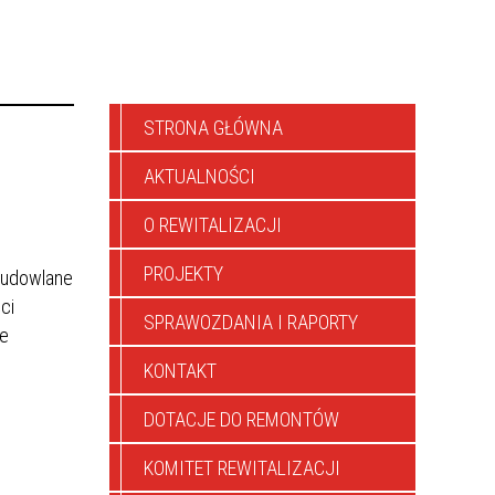
STRONA GŁÓWNA
AKTUALNOŚCI
O REWITALIZACJI
PROJEKTY
 budowlane
ci
SPRAWOZDANIA I RAPORTY
ze
KONTAKT
DOTACJE DO REMONTÓW
KOMITET REWITALIZACJI