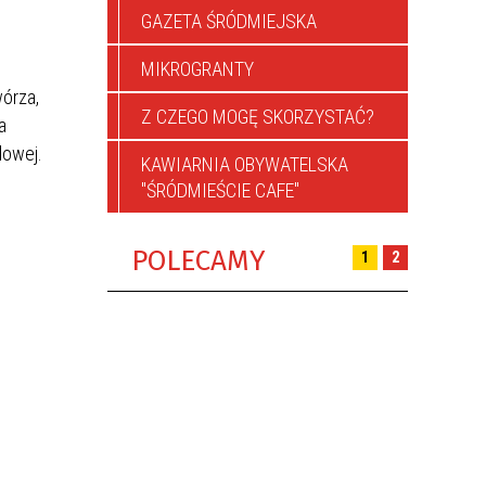
GAZETA ŚRÓDMIEJSKA
MIKROGRANTY
wórza,
Z CZEGO MOGĘ SKORZYSTAĆ?
a
dowej.
KAWIARNIA OBYWATELSKA
"ŚRÓDMIEŚCIE CAFE"
POLECAMY
1
2