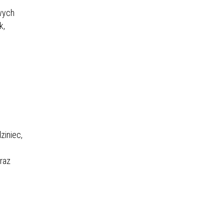
owych
k,
ziniec,
oraz