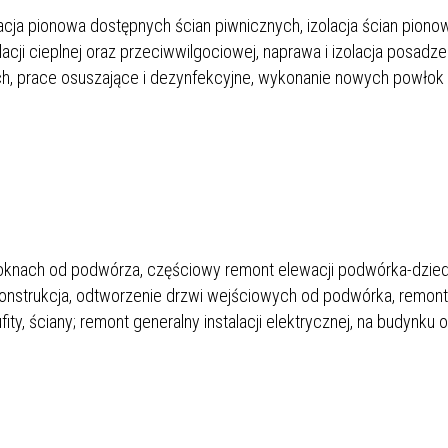
lacja pionowa dostępnych ścian piwnicznych, izolacja ścian pion
cji cieplnej oraz przeciwwilgociowej, naprawa i izolacja posadze
ch, prace osuszające i dezynfekcyjne, wykonanie nowych powłok
, oknach od podwórza, częściowy remont elewacji podwórka-dzied
konstrukcja, odtworzenie drzwi wejściowych od podwórka, remont
ity, ściany; remont generalny instalacji elektrycznej, na budynku 