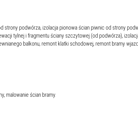
od strony podwórza, izolacja pionowa ścian piwnic od strony pod
wacji tylnej i fragmentu ściany szczytowej (od podwórza), izolacj
rewnianego balkonu, remont klatki schodowej, remont bramy wjaz
my, malowanie ścian bramy.