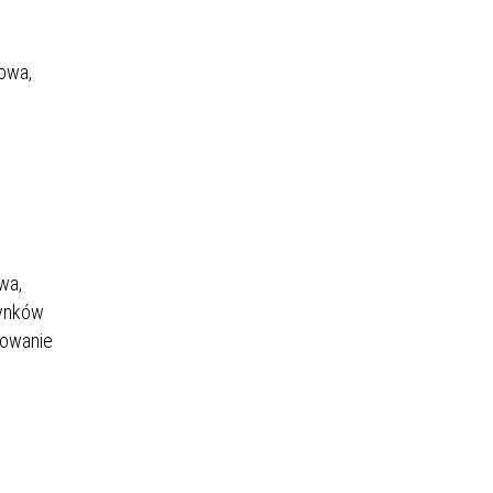
nowa,
wa,
tynków
lowanie