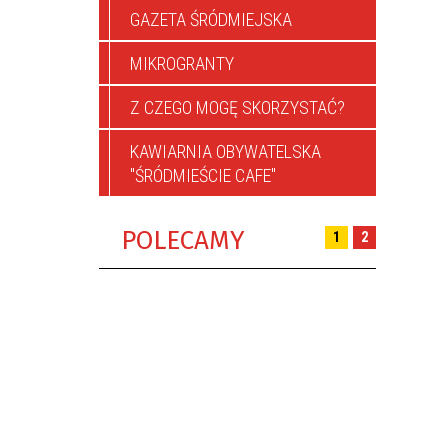
GAZETA ŚRÓDMIEJSKA
MIKROGRANTY
Z CZEGO MOGĘ SKORZYSTAĆ?
KAWIARNIA OBYWATELSKA
"ŚRÓDMIEŚCIE CAFE"
POLECAMY
1
2