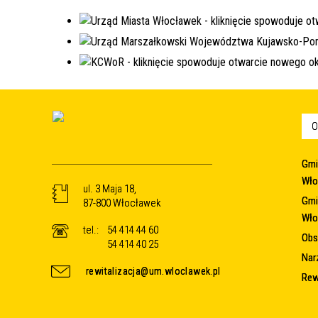
O
Gmi
Wło
ul. 3 Maja 18,
Gmi
87-800 Włocławek
Wło
tel.:
54 414 44 60
Obsz
54 414 40 25
Nar
rewitalizacja@um.wloclawek.pl
Rew