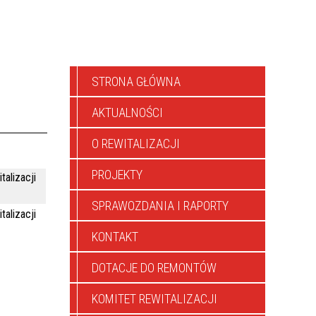
STRONA GŁÓWNA
AKTUALNOŚCI
O REWITALIZACJI
PROJEKTY
talizacji
SPRAWOZDANIA I RAPORTY
talizacji
KONTAKT
DOTACJE DO REMONTÓW
KOMITET REWITALIZACJI