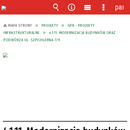
pane
Wyszukiwarka
Narzędzia
Menu
Menu
główne
szczegóło
MAPA STRONY
PROJEKTY
GPR - PROJEKTY
INFRASTRUKTURALNE
4.1.11. MODERNIZACJA BUDYNKÓW ORAZ
PODWÓRZA UL. SZPICHLERNA 7/9