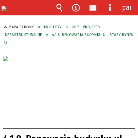
pane
Wyszukiwarka
Narzędzia
Menu
Menu
główne
szczegóło
MAPA STRONY
PROJEKTY
GPR - PROJEKTY
INFRASTRUKTURALNE
4.1.8. RENOWACJA BUDYNKU UL. STARY RYNEK
12