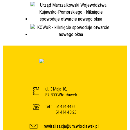
ul. 3 Maja 18,
87-800 Włocławek
tel.:
54 414 44 60
54 414 40 25
rewitalizacja@um.wloclawek.pl