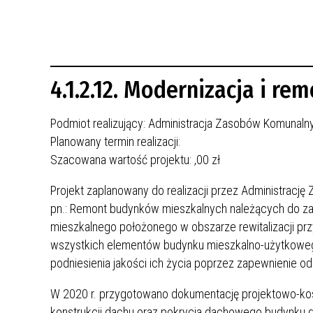
REWITALIZACJA PRZED ROKIEM 2018
4.1.2.12. Modernizacja i r
Podmiot realizujący: Administracja Zasobów Komunal
Planowany termin realizacji:
Szacowana wartość projektu:
,00 zł
Projekt zaplanowany do realizacji przez Administrac
pn.: Remont budynków mieszkalnych należących do za
mieszkalnego położonego w obszarze rewitalizacji przy
wszystkich elementów budynku mieszkalno-użytkowego.
podniesienia jakości ich życia poprzez zapewnienie o
W 2020 r. przygotowano dokumentację projektowo-kosz
konstrukcji dachu oraz pokrycia dachowego budynku gł