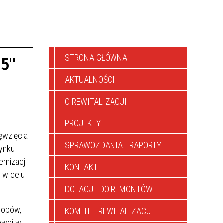
STRONA GŁÓWNA
 5"
AKTUALNOŚCI
O REWITALIZACJI
PROJEKTY
ęwzięcia
SPRAWOZDANIA I RAPORTY
dynku
rnizacji
KONTAKT
 w celu
DOTACJE DO REMONTÓW
ropów,
KOMITET REWITALIZACJI
iowej w