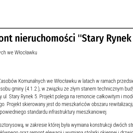
emont nieruchomości "Stary Rynek
nych we Włocławku
ję Zasobów Komunalnych we Włocławku w latach
w ramach przedsi
sobu gminy (4.1.2.), w związku ze złym stanem technicznym bu
 ul. Stary Rynek 5. Projekt polega na remoncie całkowitym i mode
 Projekt skierowany jest do mieszkańców obszaru rewitalizacji,
dpowiedniego standardu infrastruktury mieszkaniowej.
torysową, w zakresie której była wymiana konstrukcji dwóch st
ównego oraz remont elewacji i wymiana stolarki okiennej i drzw