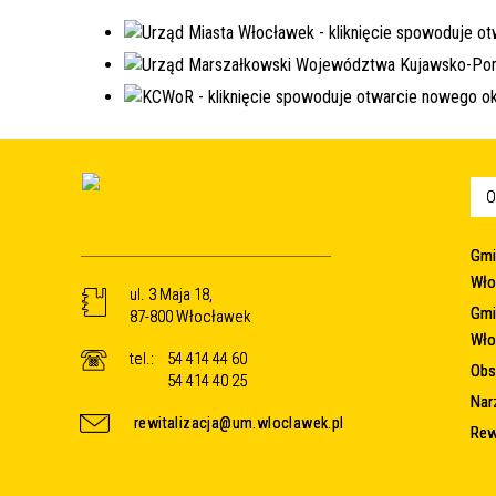
O
Gmi
Wło
ul. 3 Maja 18,
Gmi
87-800 Włocławek
Wło
tel.:
54 414 44 60
Obsz
54 414 40 25
Nar
rewitalizacja@um.wloclawek.pl
Rew