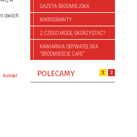
GAZETA ŚRÓDMIEJSKA
tem dwóch
MIKROGRANTY
Z CZEGO MOGĘ SKORZYSTAĆ?
KAWIARNIA OBYWATELSKA
"ŚRÓDMIEŚCIE CAFE"
POLECAMY
1
2
Kontakt