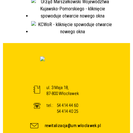
ul. 3 Maja 18,
87-800 Włocławek
tel.:
54 414 44 60
54 414 40 25
rewitalizacja@um.wloclawek.pl