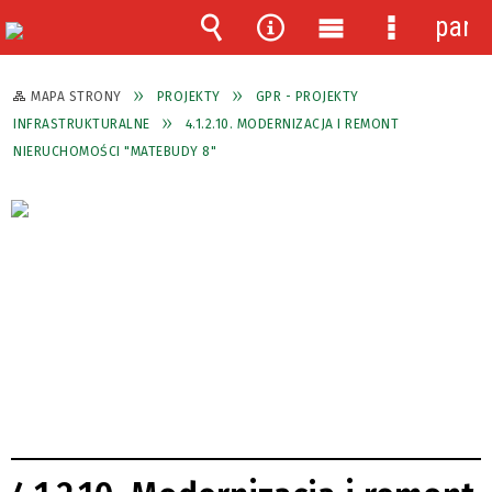
pane
Wyszukiwarka
Narzędzia
Menu
Menu
główne
szczegóło
MAPA STRONY
PROJEKTY
GPR - PROJEKTY
INFRASTRUKTURALNE
4.1.2.10. MODERNIZACJA I REMONT
NIERUCHOMOŚCI "MATEBUDY 8"