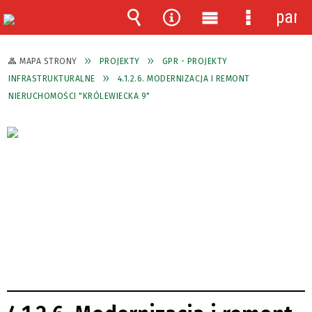
pane
Wyszukiwarka
Narzędzia
Menu
Menu
główne
szczegóło
MAPA STRONY
PROJEKTY
GPR - PROJEKTY
INFRASTRUKTURALNE
4.1.2.6. MODERNIZACJA I REMONT
NIERUCHOMOŚCI "KRÓLEWIECKA 9"