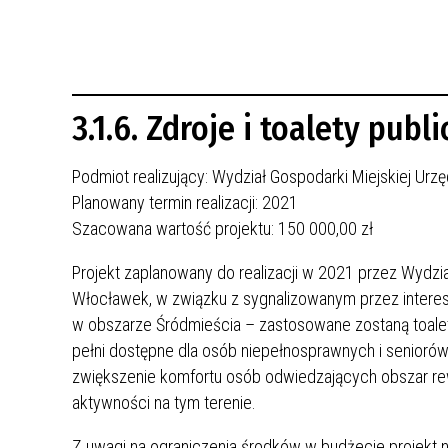
REWITALIZACJA PRZED ROKIEM 2018
3.1.6. Zdroje i toalety publ
Podmiot realizujący: Wydział Gospodarki Miejskiej Ur
Planowany termin realizacji: 2021
Szacowana wartość projektu: 150 000,00 zł
Projekt zaplanowany do realizacji w 2021 przez Wydzi
Włocławek, w związku z sygnalizowanym przez interesa
w obszarze Śródmieścia – zastosowane zostaną toale
pełni dostępne dla osób niepełnosprawnych i seniorów 
zwiększenie komfortu osób odwiedzających obszar rewi
aktywności na tym terenie.
Z uwagi na ograniczenia środków w budżecie projekt ni