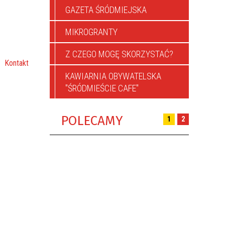
GAZETA ŚRÓDMIEJSKA
MIKROGRANTY
Z CZEGO MOGĘ SKORZYSTAĆ?
Kontakt
KAWIARNIA OBYWATELSKA
"ŚRÓDMIEŚCIE CAFE"
POLECAMY
1
2