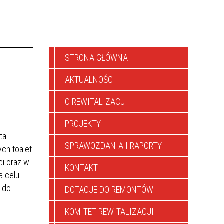
STRONA GŁÓWNA
AKTUALNOŚCI
O REWITALIZACJI
PROJEKTY
ta
SPRAWOZDANIA I RAPORTY
ch toalet
i oraz w
KONTAKT
a celu
m do
DOTACJE DO REMONTÓW
KOMITET REWITALIZACJI