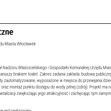
iczne
zędu Miasta Włocławek
ał Nadzoru Właścicielskiego i Gospodarki Komunalnej Urzędu Mias
riuszy brakiem toalet. Zakres zadania zakłada: budowę publiczny
ty zautomatyzowane, wyposażone w miejsca do przewijania dziec
oraz montaż punktu dostępu do wody pitnej (zdrój). Projekt ma n
talizacji zwiększając jego atrakcyjność i zachęcając tym samy
e jest realizowany.