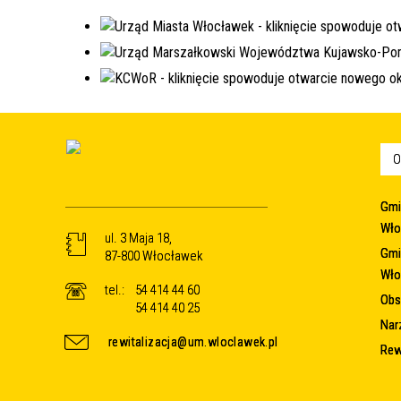
O
Gmi
Wło
ul. 3 Maja 18,
Gmi
87-800 Włocławek
Wło
tel.:
54 414 44 60
Obsz
54 414 40 25
Nar
rewitalizacja@um.wloclawek.pl
Rew