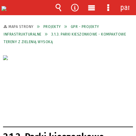
pane
Wyszukiwarka
Narzędzia
Menu
Menu
główne
szczegóło
MAPA STRONY
PROJEKTY
GPR - PROJEKTY
INFRASTRUKTURALNE
3.1.3. PARKI KIESZONKOWE - KOMPAKTOWE
TERENY Z ZIELENIĄ WYSOKĄ