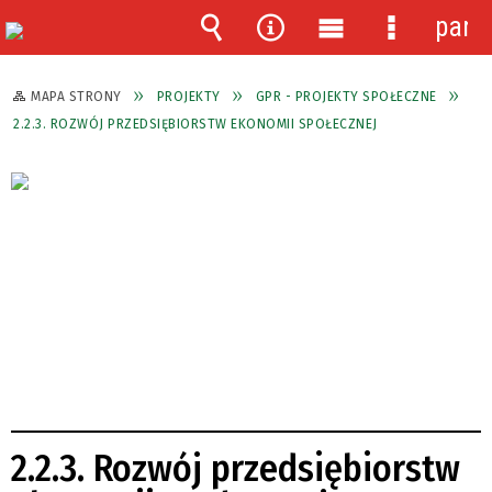
pane
Wyszukiwarka
Narzędzia
Menu
Menu
główne
szczegóło
MAPA STRONY
PROJEKTY
GPR - PROJEKTY SPOŁECZNE
2.2.3. ROZWÓJ PRZEDSIĘBIORSTW EKONOMII SPOŁECZNEJ
2.2.3. Rozwój przedsiębiorstw