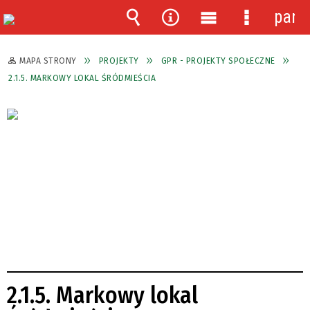
pane
Wyszukiwarka
Narzędzia
Menu
Menu
główne
szczegóło
MAPA STRONY
PROJEKTY
GPR - PROJEKTY SPOŁECZNE
2.1.5. MARKOWY LOKAL ŚRÓDMIEŚCIA
2.1.5. Markowy lokal