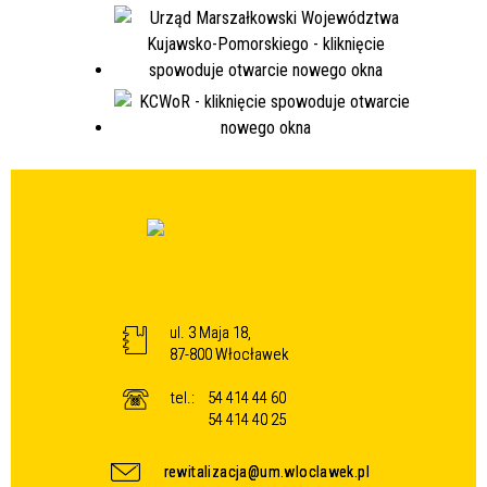
ul. 3 Maja 18,
87-800 Włocławek
tel.:
54 414 44 60
54 414 40 25
rewitalizacja@um.wloclawek.pl