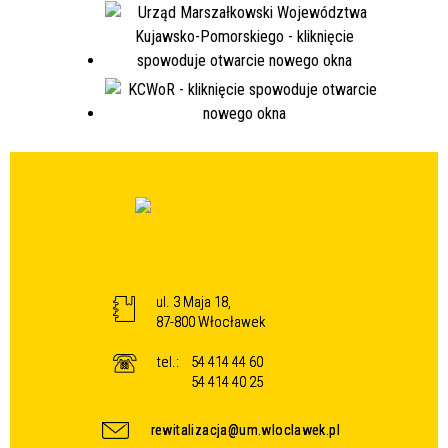
ul. 3 Maja 18,
87-800 Włocławek
tel.:
54 414 44 60
54 414 40 25
rewitalizacja@um.wloclawek.pl