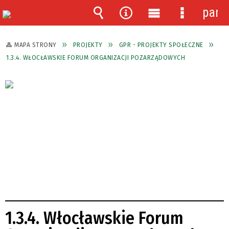
pane
Wyszukiwarka
Narzędzia
Menu
Menu
główne
szczegóło
MAPA STRONY
PROJEKTY
GPR - PROJEKTY SPOŁECZNE
1.3.4. WŁOCŁAWSKIE FORUM ORGANIZACJI POZARZĄDOWYCH
1.3.4. Włocławskie Forum