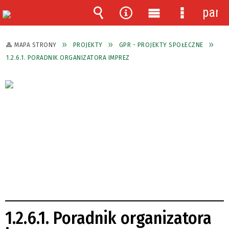
pane
Wyszukiwarka
Narzędzia
Menu
Menu
główne
szczegóło
MAPA STRONY
PROJEKTY
GPR - PROJEKTY SPOŁECZNE
1.2.6.1. PORADNIK ORGANIZATORA IMPREZ
1.2.6.1. Poradnik organizatora