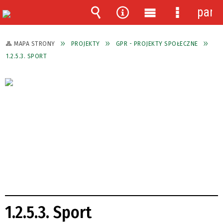
pane
Wyszukiwarka
Narzędzia
Menu
Menu
główne
szczegóło
MAPA STRONY
PROJEKTY
GPR - PROJEKTY SPOŁECZNE
1.2.5.3. SPORT
1.2.5.3. Sport