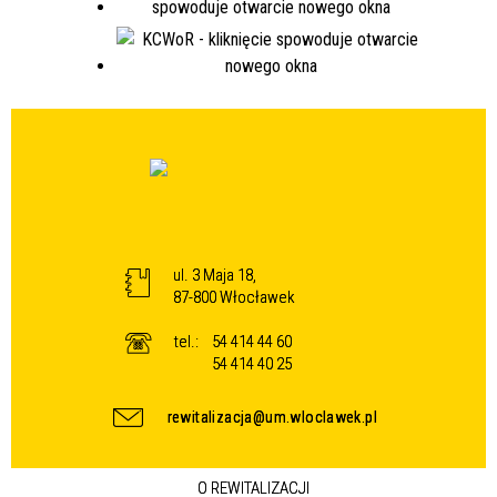
ul. 3 Maja 18,
87-800 Włocławek
tel.:
54 414 44 60
54 414 40 25
rewitalizacja@um.wloclawek.pl
O REWITALIZACJI