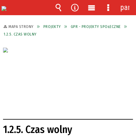
pane
Wyszukiwarka
Narzędzia
Menu
Menu
główne
szczegóło
MAPA STRONY
PROJEKTY
GPR - PROJEKTY SPOŁECZNE
1.2.5. CZAS WOLNY
1.2.5. Czas wolny