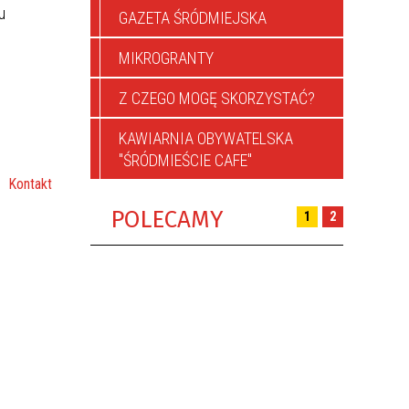
u
GAZETA ŚRÓDMIEJSKA
MIKROGRANTY
Z CZEGO MOGĘ SKORZYSTAĆ?
KAWIARNIA OBYWATELSKA
"ŚRÓDMIEŚCIE CAFE"
Kontakt
POLECAMY
1
2