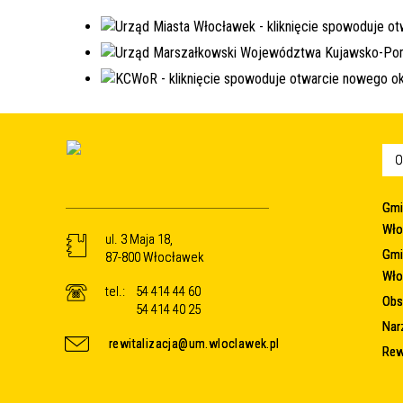
O
Gmi
Wło
ul. 3 Maja 18,
Gmi
87-800 Włocławek
Wło
tel.:
54 414 44 60
Obsz
54 414 40 25
Nar
rewitalizacja@um.wloclawek.pl
Rew