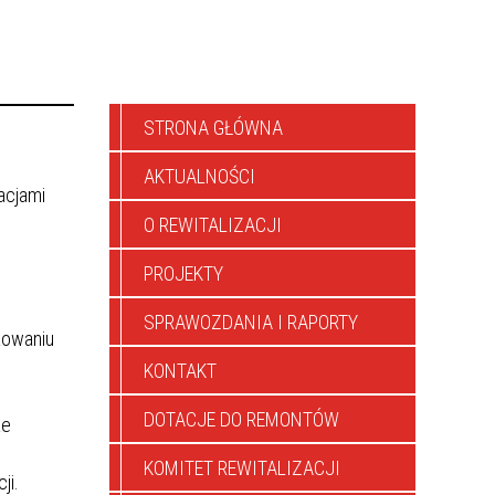
STRONA GŁÓWNA
AKTUALNOŚCI
acjami
O REWITALIZACJI
PROJEKTY
SPRAWOZDANIA I RAPORTY
żowaniu
KONTAKT
DOTACJE DO REMONTÓW
że
KOMITET REWITALIZACJI
ji.