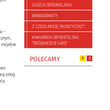
GAZETA ŚRÓDMIEJSKA
MIKROGRANTY
Z CZEGO MOGĘ SKORZYSTAĆ?
ra –
KAWIARNIA OBYWATELSKA
cznym,
"ŚRÓDMIEŚCIE CAFE"
 inicjatyw
POLECAMY
1
2
stwo
cji usług
acy,