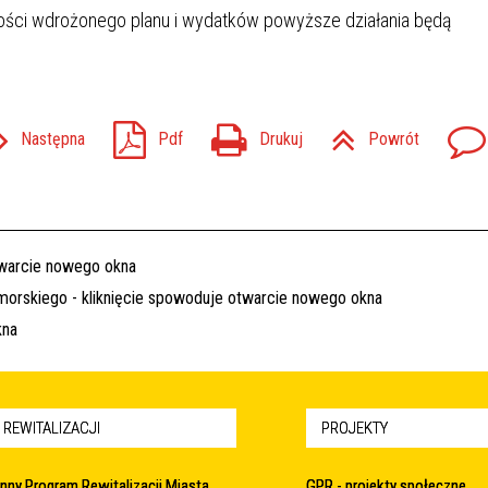
ałości wdrożonego planu i wydatków powyższe działania będą
Następna
Pdf
Drukuj
Powrót
 REWITALIZACJI
PROJEKTY
nny Program Rewitalizacji Miasta
GPR - projekty społeczne