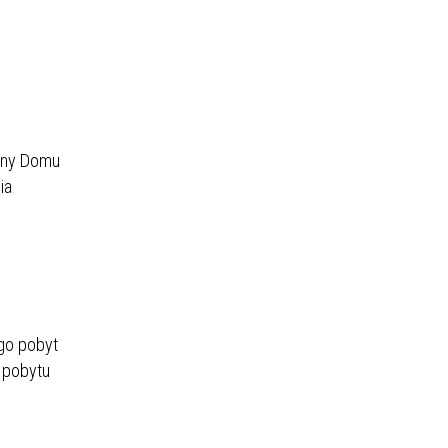
yjny Domu
ia
go pobyt
 pobytu