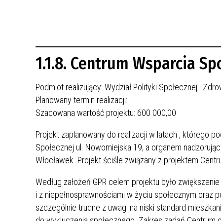
REWITALIZACJA PRZED ROKIEM 2018
1.1.8. Centrum Wsparcia S
Podmiot realizujący: Wydział Polityki Społecznej i Zd
Planowany termin realizacji:
Szacowana wartość projektu: 600 000,00
Projekt zaplanowany do realizacji w latach
, którego p
Społecznej ul. Nowomiejska 19, a organem nadzorujący
Włocławek. Projekt ściśle związany z projektem Centr
Według założeń GPR celem projektu było zwiększenie 
i z niepełnosprawnościami w życiu społecznym oraz podn
szczególnie trudne z uwagi na niski standard mieszk
do wykluczenia społecznego. Zakres zadań Centrum o