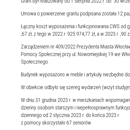
Grant był realizowany od 1 sierpnia 2022 r. do 30 wrze
Umowa o powierzenie grantu podpisa
Łączny koszt wyposażenia i funkcjonowania CWS od gru
,67 zł, z tego w 2022 r. 925 974,77 zł, a w 2023 r.
,90 z
Zarządzeniem nr 409/2022 Prezydenta Miasta Włocław
Pomocy Społecznej przy ul. Nowomiejskiej 19 we Wło
Społecznego.
Budynek wyposażono w meble i artykuły niezbędne d
W obiekcie odbyło się szereg wydarzeń (wizyt studyjn
W dniu 31 grudnia 2023 r. w mieszkaniach wspomagan
dzienny osobom starszym i niepełnosprawnym funkcjo
dziennego od 2 stycznia 2023 r. do końca 2023 r.
z pomocy skorzystało 67 seniorów.