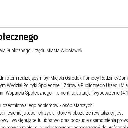
połecznego
rowia Publicznego Urzędu Miasta Włocławek
odmiotem realizującym był Miejski Ośrodek Pomocy Rodzinie/Do
m Wydział Polityki Społecznej i Zdrowia Publicznego Urzędu Mia
um Wsparcia Społecznego - remont, adaptacja i wyposażenie (4.1.
uczestnictwa jego odbiorców - osób starszych
iesienie jakości ich życia, które w obszarze rewitalizacji jest
aniowy i występujące tu ubóstwo oraz poczucie osamotnienia pro
bejmować miało m.in.: udostępnienie pomieszczeń do nieformal