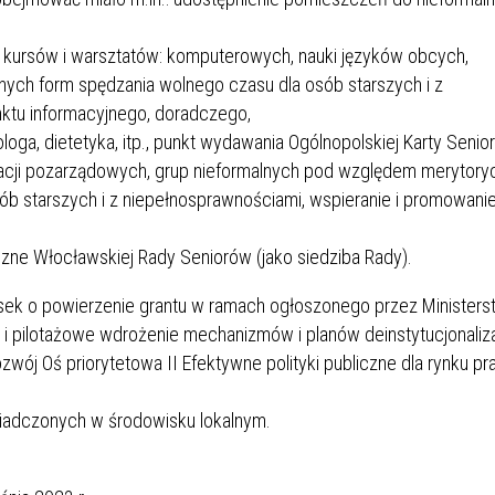
 kursów i warsztatów: komputerowych, nauki języków obcych,
wnych form spędzania wolnego czasu dla osób starszych i z
ktu informacyjnego, doradczego,
ga, dietetyka, itp., punkt wydawania Ogólnopolskiej Karty Senio
zacji pozarządowych, grup nieformalnych pod względem merytory
ób starszych i z niepełnosprawnościami, wspieranie i promowanie
czne Włocławskiej Rady Seniorów (jako siedziba Rady).
osek o powierzenie grantu w ramach ogłoszonego przez Minister
e i pilotażowe wdrożenie mechanizmów i planów deinstytucjonaliza
ozwój
Oś priorytetowa II Efektywne polityki publiczne dla rynku pr
łecznych świadczonych w środowisku lokalnym.