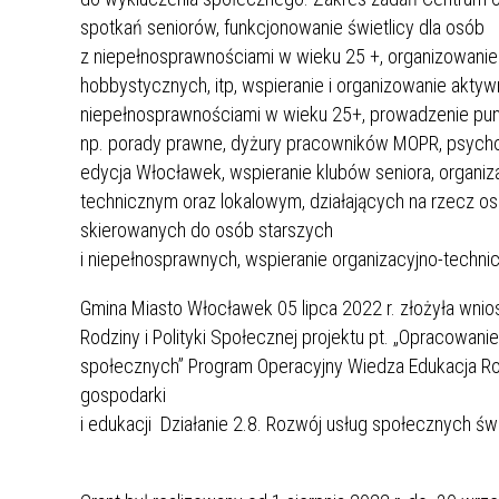
spotkań seniorów, funkcjonowanie świetlicy dla osób
z niepełnosprawnościami w wieku 25 +, organizowanie
hobbystycznych, itp, wspieranie i organizowanie akty
niepełnosprawnościami w wieku 25+, prowadzenie pun
np. porady prawne, dyżury pracowników MOPR, psycholo
edycja Włocławek, wspieranie klubów seniora, organi
technicznym oraz lokalowym, działających na rzecz os
skierowanych do osób starszych
i niepełnosprawnych, wspieranie organizacyjno-techni
Gmina Miasto Włocławek 05 lipca 2022 r. złożyła wni
Rodziny i Polityki Społecznej projektu pt. „Opracowani
społecznych” Program Operacyjny Wiedza Edukacja R
gospodarki
i edukacji Działanie 2.8. Rozwój usług spo