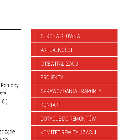
STRONA GŁÓWNA
AKTUALNOŚCI
O REWITALIZACJI
PROJEKTY
m Pomocy
SPRAWOZDANIA I RAPORTY
sta
6.).
KONTAKT
DOTACJE DO REMONTÓW
wadzące
KOMITET REWITALIZACJI
nych