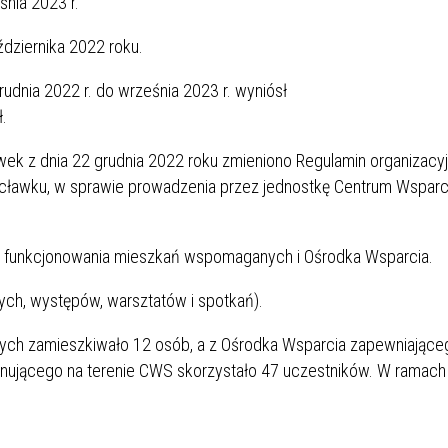
śnia 2023 r.
na została 12 października 2022 roku.
dnia 2022 r. do września 2023 r. wyniósł
ł.
ek z dnia 22 grudnia 2022 roku zmieniono Regulamin organizac
cławku, w sprawie prowadzenia przez jednostkę Centrum Wsparc
o funkcjonowania mieszkań wspomaganych i Ośrodka Wsparcia.
ych, występów, warsztatów i spotkań).
ych zamieszkiwało 12 osób, a z Ośrodka Wsparcia zapewniające
nującego na terenie CWS skorzystało 47 uczestników. W ramach