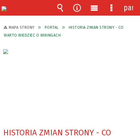
pane
Wyszukiwarka
Narzędzia
Menu
Menu
główne
szczegóło
MAPA STRONY
PORTAL
HISTORIA ZMIAN STRONY - CO
WARTO WIEDZIEĆ O WIKINGACH
HISTORIA ZMIAN STRONY - CO