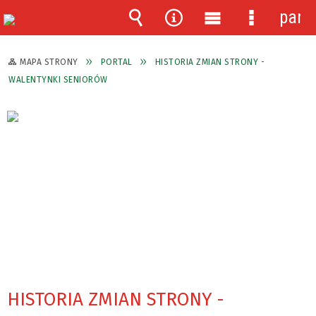
pane
Wyszukiwarka
Narzędzia
Menu
Menu
główne
szczegóło
MAPA STRONY
PORTAL
HISTORIA ZMIAN STRONY -
WALENTYNKI SENIORÓW
HISTORIA ZMIAN STRONY -