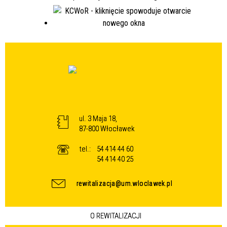
ul. 3 Maja 18,
87-800 Włocławek
tel.:
54 414 44 60
54 414 40 25
rewitalizacja@um.wloclawek.pl
O REWITALIZACJI