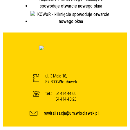
ul. 3 Maja 18,
87-800 Włocławek
tel.:
54 414 44 60
54 414 40 25
rewitalizacja@um.wloclawek.pl