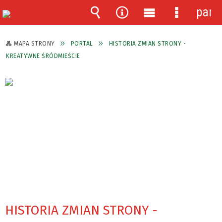
pane
Wyszukiwarka
Narzędzia
Menu
Menu
główne
szczegóło
MAPA STRONY
PORTAL
HISTORIA ZMIAN STRONY -
KREATYWNE ŚRÓDMIEŚCIE
HISTORIA ZMIAN STRONY -