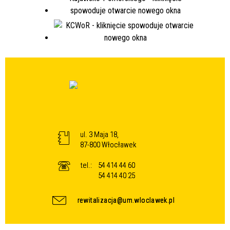
ul. 3 Maja 18,
87-800 Włocławek
tel.:
54 414 44 60
54 414 40 25
rewitalizacja@um.wloclawek.pl