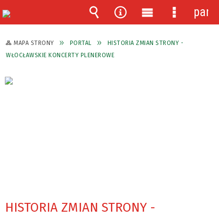
pane
Wyszukiwarka
Narzędzia
Menu
Menu
główne
szczegóło
MAPA STRONY
PORTAL
HISTORIA ZMIAN STRONY -
WŁOCŁAWSKIE KONCERTY PLENEROWE
HISTORIA ZMIAN STRONY -