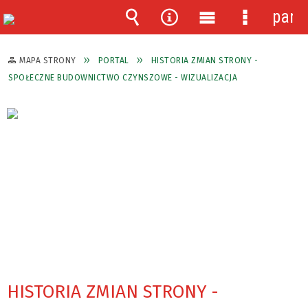
pane
Wyszukiwarka
Narzędzia
Menu
Menu
główne
szczegóło
MAPA STRONY
PORTAL
HISTORIA ZMIAN STRONY -
SPOŁECZNE BUDOWNICTWO CZYNSZOWE - WIZUALIZACJA
HISTORIA ZMIAN STRONY -