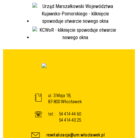
ul. 3 Maja 18,
87-800 Włocławek
tel.:
54 414 44 60
54 414 40 25
rewitalizacja@um.wloclawek.pl